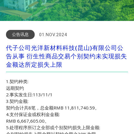
公告讯息
01.NOV.2024
代子公司光洋新材料科技(昆山)有限公司公
告从事 衍生性商品交易个别契约未实现损失
金额达所定损失上限
1.契约种类:
远期契约
2.事实发生日:113/11/1
3.契约金额:
契约合计共8笔，总金额RMB 11,811,740.59。
4.支付保证金或权利金金额:
RMB 6,667,605.00。
5.处理程序所订之全部或个别契约损失上限金额: