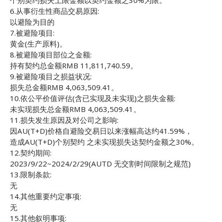
个别契约损失上限金额以契约金额之30%为限。
6.从事衍生性商品交易原因:
以避险为目的
7.被避险项目:
黄金(生产原料)。
8.被避险项目部位之金额:
持有契约总金额RMB 11,811,740.59。
9.被避险项目之损益状况:
损失总金额RMB 4,063,509.41。
10.依公平价值评估(含已实现及未实现)之损失金额:
未实现损失总金额RMB 4,063,509.41。
11.损失发生原因及对公司之影响:
因AU(T+D)价格自避险交易日以来涨幅高达约41.59%，
造成AU(T+D)个别契约 之未实现损失达契约金额之30%。
12.契约期间:
2023/9/22~2024/2/29(AUTD 无交割时间限制之规范)
13.限制条款:
无
14.其他重要约定事项:
无
15.其他叙明事项: