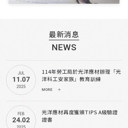
趨勢
2023
MORE
光洋科受邀參與台積電主辦之
最新消息
AUG
「營業秘密博覽會」展出
14.08
NEWS
2025
MORE
114年勞工局於光洋應材辦理「光
JUL
洋科工安家族」教育訓練
11.07
2025
MORE
光洋應材再度獲頒TIPS A級驗證
FEB
證書
24.02
2025