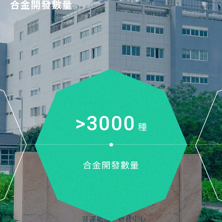
合金開發數量
產品使用元素種類
功能性材料
應用產業
貴稀金屬回收精煉平台
(靶材、蒸鍍材、線材、粉末、化學品、觸媒、
(硬碟、光碟、顯示器、半導體、太陽能、發光二極體、鍍
(金Au、銀Ag、鉑Pt、鈀Pd、釕Ru、銦In、
設備零組件)
膜、石化、生醫、汽車)
鉭Ta、鎵Ga)
>3000
種
合金開發數量