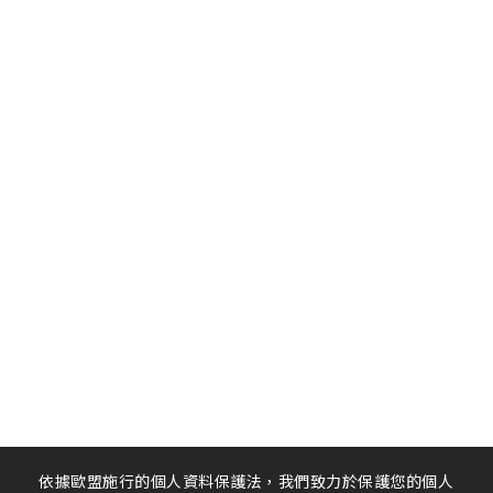
光洋科受邀參與台積電主辦之
AUG
「營業秘密博覽會」展出
14.08
2025
MORE
114年勞工局於光洋應材辦理「光
JUL
洋科工安家族」教育訓練
11.07
2025
MORE
依據歐盟施行的個人資料保護法，我們致力於保護您的個人