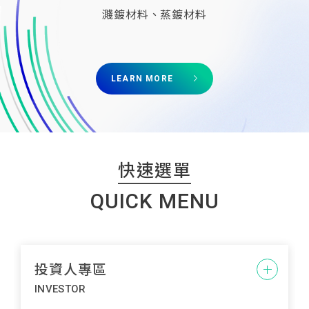
錠、板、管、線材和化學品
平面、旋轉、大型靶材銲合
廢料提純、循環、再利用
汽車、電動車用化學品
UL 再生材料含量驗證
濺鍍材料、蒸鍍材料
半導體製造設備耗材
封測金屬線材與探針
元素檢測
LEARN MORE
LEARN MORE
LEARN MORE
LEARN MORE
LEARN MORE
LEARN MORE
LEARN MORE
LEARN MORE
LEARN MORE
快速選單
QUICK MENU
投資人專區
INVESTOR