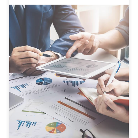
為何台灣成為城市採礦的領導者
APR
(光洋科)
26.04
2024
MORE
外交部辦理駐台使節及代表企業
DEC
參訪活動，瞭解我國淨零碳排新
05.12