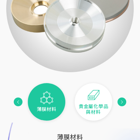
貴金屬化學品
證產品
薄膜材料
特用
與材料
電子廢料處理及金屬回收
貴金屬化學品與材料
精密加工零配件
半導體封測材料
綠色認證產品
特用化學材料
銲合代工服務
薄膜材料
分析服務