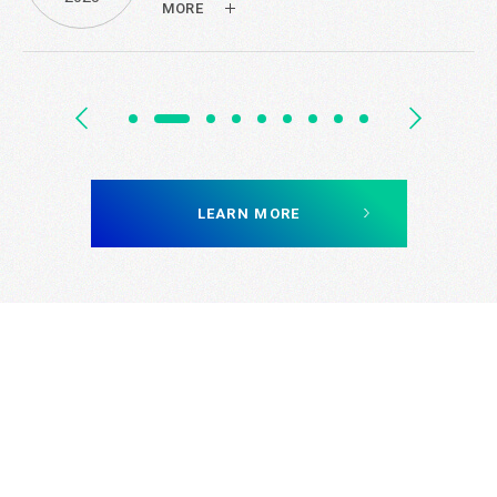
MORE
光洋應材入選國際永續評比機構
FEB
標普全球（S&P Global）2025...
12.02
2025
MORE
LEARN MORE
光洋應材與成大及南市府攜手產
DEC
官學，共同打造移工友善且永續...
18.12
2024
MORE
光洋科舉辦「資安永續e齊行」活
JUL
動，推廣電子廢棄物資料銷毀與...
19.07
2024
MORE