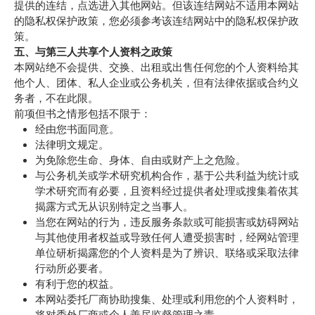
提供的连结，点选进入其他网站。但该连结网站不适用本网站
的隐私权保护政策，您必须参考该连结网站中的隐私权保护政
策。
五、与第三人共享个人资料之政策
本网站绝不会提供、交换、出租或出售任何您的个人资料给其
他个人、团体、私人企业或公务机关，但有法律依据或合约义
务者，不在此限。
前项但书之情形包括不限于：
经由您书面同意。
法律明文规定。
为免除您生命、身体、自由或财产上之危险。
与公务机关或学术研究机构合作，基于公共利益为统计或
学术研究而有必要，且资料经过提供者处理或搜集着依其
揭露方式无从识别特定之当事人。
当您在网站的行为，违反服务条款或可能损害或妨碍网站
与其他使用者权益或导致任何人遭受损害时，经网站管理
单位研析揭露您的个人资料是为了辨识、联络或采取法律
行动所必要者。
有利于您的权益。
本网站委托厂商协助搜集、处理或利用您的个人资料时，
将对委外厂商或个人善尽监督管理之责。