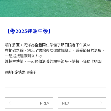
【🐉2025迎端午🐉】
端午將至，光洋為全體同仁準備了節日限定下午茶🥧
在忙碌之餘，別忘了讓粽香陪你放慢腳步、感受節日的溫度，
一起迎接連假到來！🌿
讓粽香傳情，一起過個溫暖的端午節吧～快接下任務卡唄💌
#端午節快樂 #粽子
PREV
NEXT