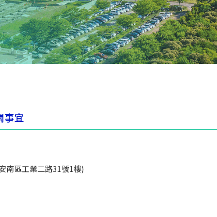
關事宜
安南區工業二路31號1樓)
，