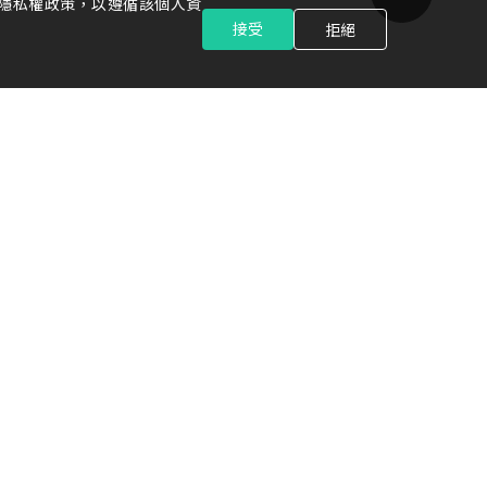
隱私權政策，以遵循該個人資
接受
拒絕
技術能量
人力資源專區
金屬與合金材料
學習發展
功能陶瓷材料
薪資福利
回收與精煉
光洋生活