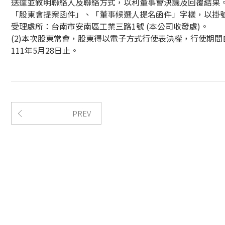
送達並敘明聯絡人及聯絡方式，以利董事會決議及回覆結果
「股東會提案函件」、「董事候選人提名函件」字樣，以掛
受理處所：台南市安南區工業三路1號 (本公司收發處)。
(2)本次股東常會，股東得以電子方式行使表決權，行使期間自
111年5月28日止。
PREV