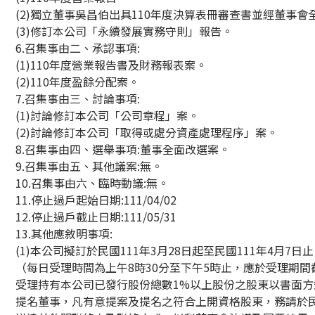
(2)獨立董事吳昌伯出具110年度決算表冊審查書並經董事會
(3)修訂本公司「永續發展實務守則」報告。
6.召集事由二、承認事項:
(1)110年度營業報告書及財務報表案。
(2)110年度盈餘分配案。
7.召集事由三、討論事項:
(1)討論修訂本公司「公司章程」案。
(2)討論修訂本公司「取得或處分資產處理程序」案。
8.召集事由四、選舉事項:董事全面改選案。
9.召集事由五、其他議案:無。
10.召集事由六、臨時動議:無。
11.停止過戶起始日期:111/04/02
12.停止過戶截止日期:111/05/31
13.其他應敘明事項:
(1)本公司擬訂於民國111年3月28日起至民國111年4月7日止
（每日受理時間為上午8時30分至下午5時止，應於受理期間
受理持有本公司已發行股份總數1%以上股份之股東以書面
提名董事，凡有意提案及提名之符合上開資格股東，務請於民國