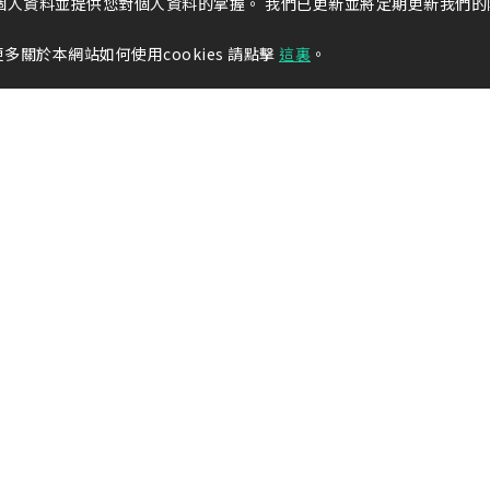
個人資料並提供您對個人資料的掌握。 我們已更新並將定期更新我們的
多關於本網站如何使用cookies 請點擊
這裏
。
新聞中心
產品與服務
新聞訊息
產品服務
隊
公告訊息
產業應用
營收資訊
金屬元素