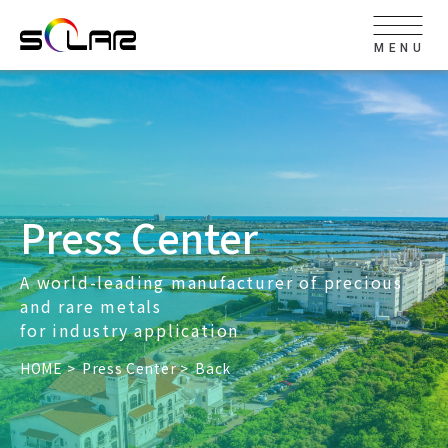
MENU
Press Center
A world-leading manufacturer of precious
and rare metals
for industry application
HOME
Press Center
Back