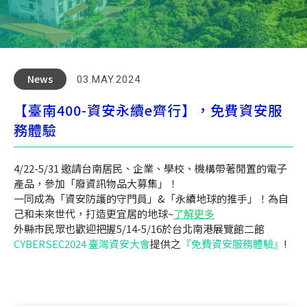
News
03.MAY.2024
【臺南400-資安永續e齊行】，免費資安服
務體驗
4/22-5/31 邀請台南居民、企業、學校、機構帶著閒置的電子
產品，參加「廢資訊物品大募集」！
一同成為「資安防護的守門員」&「永續地球的推手」！為自
己和未來世代，打造更宜居的地球~
了解更多
外縣市民眾也歡迎把握5/14-5/16於台北南港展覽館二館
CYBERSEC2024 臺灣資安大會
提供之
『免費資安服務體驗』
!